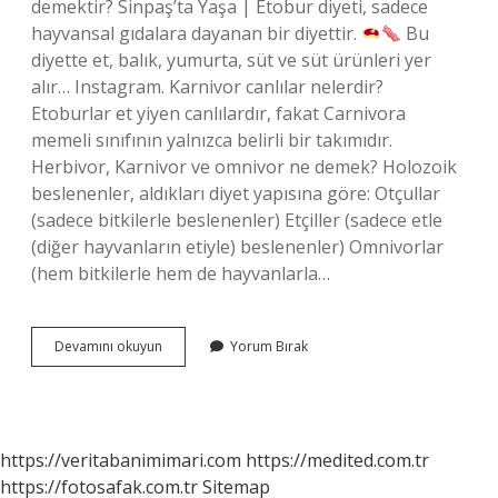
demektir? Sinpaş’ta Yaşa | Etobur diyeti, sadece
hayvansal gıdalara dayanan bir diyettir.
Bu
diyette et, balık, yumurta, süt ve süt ürünleri yer
alır… Instagram. Karnivor canlılar nelerdir?
Etoburlar et yiyen canlılardır, fakat Carnivora
memeli sınıfının yalnızca belirli bir takımıdır.
Herbivor, Karnivor ve omnivor ne demek? Holozoik
beslenenler, aldıkları diyet yapısına göre: Otçullar
(sadece bitkilerle beslenenler) Etçiller (sadece etle
(diğer hayvanların etiyle) beslenenler) Omnivorlar
(hem bitkilerle hem de hayvanlarla…
Karnivor
Devamını okuyun
Yorum Bırak
Anlamı
Ne
https://veritabanimimari.com
https://medited.com.tr
https://fotosafak.com.tr
Sitemap