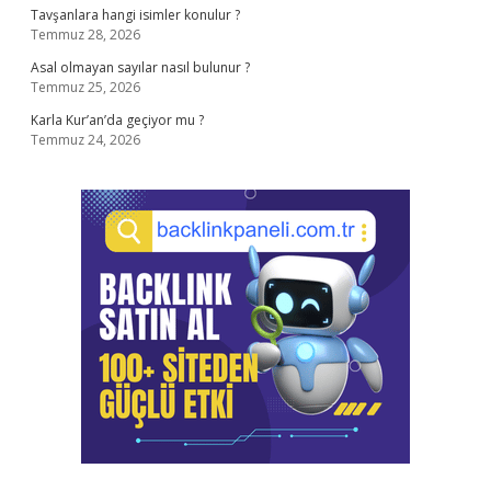
Tavşanlara hangi isimler konulur ?
Temmuz 28, 2026
Asal olmayan sayılar nasıl bulunur ?
Temmuz 25, 2026
Karla Kur’an’da geçiyor mu ?
Temmuz 24, 2026