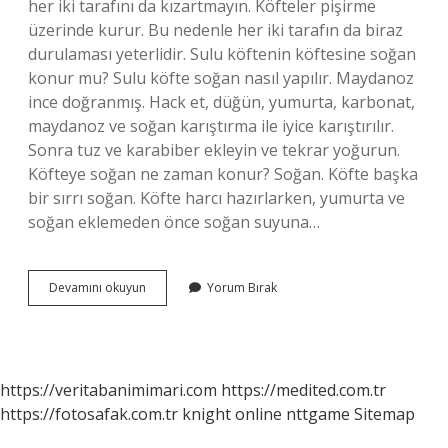
her iki tarafını da kızartmayın. Köfteler pişirme
üzerinde kurur. Bu nedenle her iki tarafın da biraz
durulaması yeterlidir. Sulu köftenin köftesine soğan
konur mu? Sulu köfte soğan nasıl yapılır. Maydanoz
ince doğranmış. Hack et, düğün, yumurta, karbonat,
maydanoz ve soğan karıştırma ile iyice karıştırılır.
Sonra tuz ve karabiber ekleyin ve tekrar yoğurun.
Köfteye soğan ne zaman konur? Soğan. Köfte başka
bir sırrı soğan. Köfte harcı hazırlarken, yumurta ve
soğan eklemeden önce soğan suyuna…
Köfteye
Devamını okuyun
Yorum Bırak
Soğan
Suyu
Neden
Konmaz
https://veritabanimimari.com
https://medited.com.tr
https://fotosafak.com.tr
knight online
nttgame
Sitemap