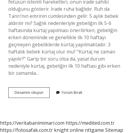
fetüsün istemli hareketleri, onun irade sahibi
olduğunu gösterir. İrade ruha bağlıdır. Ruh da
Tanrı’nın emrinin cümlesinden gelir. 5 aylık bebek
aldırılır mı? Sağlık nedenleriyle gebeliğin ilk 5-6
haftasında kürtaj yapılması önerilirken, gebeliğin
erken döneminde ve genellikle ilk 10 haftayı
geçmeyen gebeliklerde kürtaj yapılmaktadır. 3
haftalık bebek kürtaj olur mu? “Kürtaj ne zaman
yapılır?” Garip bir soru olsa da, yasal durum
nedeniyle kürtaj, gebeliğin ilk 10 haftası gibi erken
bir zamanda…
Dinen
Devamını okuyun
Yorum Bırak
Kaç
Aylık
Bebek
Aldırılır
https://veritabanimimari.com
https://medited.com.tr
https://fotosafak.com.tr
knight online
nttgame
Sitemap