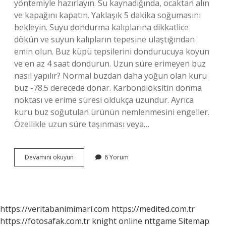
yöntemiyle hazırlayın. Su kaynadığında, ocaktan alın
ve kapağını kapatın. Yaklaşık 5 dakika soğumasını
bekleyin. Suyu dondurma kalıplarına dikkatlice
dökün ve suyun kalıpların tepesine ulaştığından
emin olun. Buz küpü tepsilerini dondurucuya koyun
ve en az 4 saat dondurun. Uzun süre erimeyen buz
nasıl yapılır? Normal buzdan daha yoğun olan kuru
buz -78.5 derecede donar. Karbondioksitin donma
noktası ve erime süresi oldukça uzundur. Ayrıca
kuru buz soğutulan ürünün nemlenmesini engeller.
Özellikle uzun süre taşınması veya…
Evde
Devamını okuyun
6 Yorum
Kuru
Buz
Nasıl
Yapılır
https://veritabanimimari.com
https://medited.com.tr
https://fotosafak.com.tr
knight online
nttgame
Sitemap