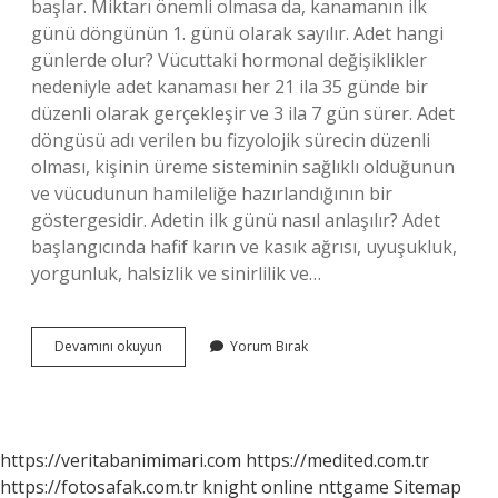
başlar. Miktarı önemli olmasa da, kanamanın ilk
günü döngünün 1. günü olarak sayılır. Adet hangi
günlerde olur? Vücuttaki hormonal değişiklikler
nedeniyle adet kanaması her 21 ila 35 günde bir
düzenli olarak gerçekleşir ve 3 ila 7 gün sürer. Adet
döngüsü adı verilen bu fizyolojik sürecin düzenli
olması, kişinin üreme sisteminin sağlıklı olduğunun
ve vücudunun hamileliğe hazırlandığının bir
göstergesidir. Adetin ilk günü nasıl anlaşılır? Adet
başlangıcında hafif karın ve kasık ağrısı, uyuşukluk,
yorgunluk, halsizlik ve sinirlilik ve…
Aybaşı
Devamını okuyun
Yorum Bırak
Hangi
Gün
https://veritabanimimari.com
https://medited.com.tr
https://fotosafak.com.tr
knight online
nttgame
Sitemap