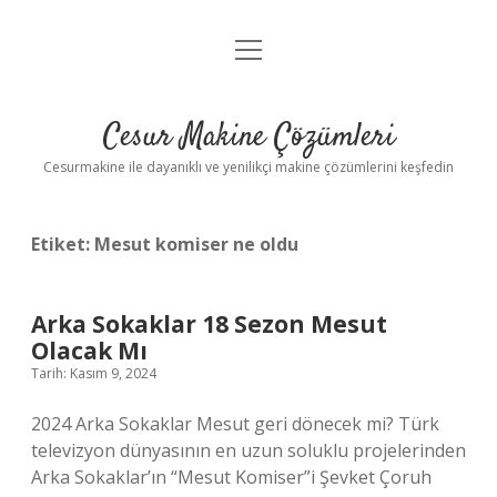
menüyü
Anasayfa
aç
Gizlilik Politikası
Cesur Makine Çözümleri
Yasal Uyarı
Cesurmakine ile dayanıklı ve yenilikçi makine çözümlerini keşfedin
Etiket:
Mesut komiser ne oldu
Arka Sokaklar 18 Sezon Mesut
Olacak Mı
Tarih: Kasım 9, 2024
2024 Arka Sokaklar Mesut geri dönecek mi? Türk
televizyon dünyasının en uzun soluklu projelerinden
Arka Sokaklar’ın “Mesut Komiser”i Şevket Çoruh