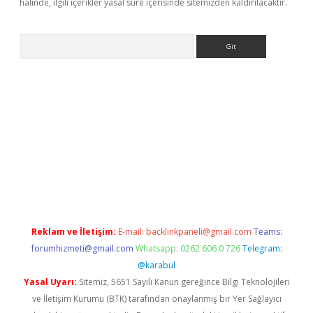
halinde, ilgili içerikler yasal süre içerisinde sitemizden kaldırılacaktır.
Arama
ttps://grandoperabet.net/
Reklam ve İletişim:
E-mail:
backlinkpaneli@gmail.com
Teams:
forumhizmeti@gmail.com
Whatsapp: 0262 606 0 726
Telegram:
@karabul
Yasal Uyarı:
Sitemiz, 5651 Sayılı Kanun gereğince Bilgi Teknolojileri
ve İletişim Kurumu (BTK) tarafından onaylanmış bir Yer Sağlayıcı