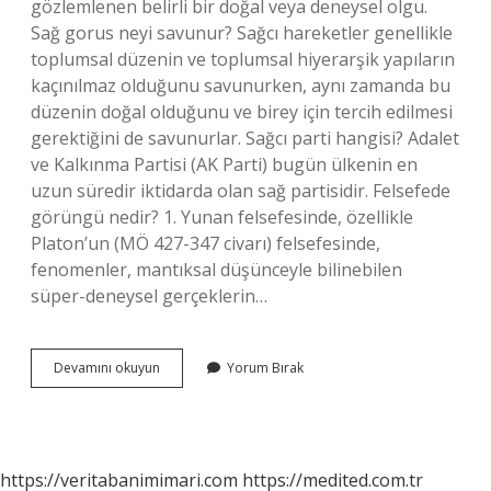
gözlemlenen belirli bir doğal veya deneysel olgu.
Sağ gorus neyi savunur? Sağcı hareketler genellikle
toplumsal düzenin ve toplumsal hiyerarşik yapıların
kaçınılmaz olduğunu savunurken, aynı zamanda bu
düzenin doğal olduğunu ve birey için tercih edilmesi
gerektiğini de savunurlar. Sağcı parti hangisi? Adalet
ve Kalkınma Partisi (AK Parti) bugün ülkenin en
uzun süredir iktidarda olan sağ partisidir. Felsefede
görüngü nedir? 1. Yunan felsefesinde, özellikle
Platon’un (MÖ 427-347 civarı) felsefesinde,
fenomenler, mantıksal düşünceyle bilinebilen
süper-deneysel gerçeklerin…
Sağgörü
Devamını okuyun
Yorum Bırak
Nedir
Tdk
https://veritabanimimari.com
https://medited.com.tr