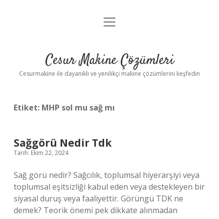
menüyü
Anasayfa
aç
Gizlilik Politikası
Cesur Makine Çözümleri
Yasal Uyarı
Cesurmakine ile dayanıklı ve yenilikçi makine çözümlerini keşfedin
Etiket:
MHP sol mu sağ mı
Sağgörü Nedir Tdk
Tarih: Ekim 22, 2024
Sağ görü nedir? Sağcılık, toplumsal hiyerarşiyi veya
toplumsal eşitsizliği kabul eden veya destekleyen bir
siyasal duruş veya faaliyettir. Görüngü TDK ne
demek? Teorik önemi pek dikkate alınmadan