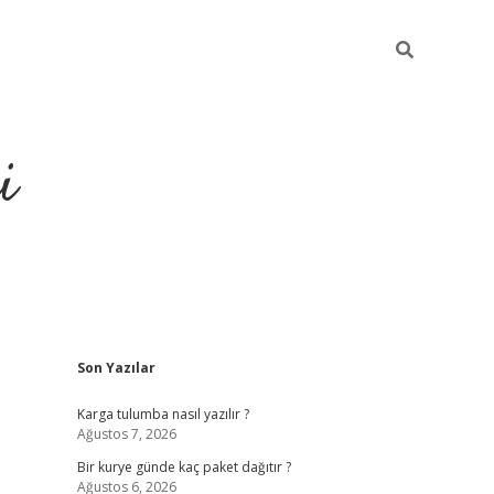
i
Sidebar
Son Yazılar
https://gran
Karga tulumba nasıl yazılır ?
Ağustos 7, 2026
Bir kurye günde kaç paket dağıtır ?
Ağustos 6, 2026