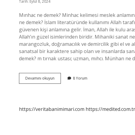
Tarih: Eylül 8, 2024
Mınhac ne demek? Minhac kelimesi meslek anlamına ge
ne demek? İslam literatüründe kullanımı Allah tarafı
güvenen kişi anlamına gelir. İman, Allah ile kulu ar
Allah’ın güzel isimlerinden biridir. Mihaniki sanat
marangozluk, doğramacılık ve demircilik gibi el ve al
sanatsal bir karaktere sahip olan ve insanlarda sana
demek? m tırnak ustası; uzman, mıhcı. Münhan ne 
Mıyık
Devamını okuyun
8 Yorum
Ne
Demek
https://veritabanimimari.com
https://medited.com.t