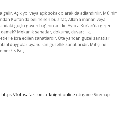
lir. Açık yol veya açık sokak olarak da adlandırılır. Mü ni
ndan Kur’an’da belirlenen bu sıfat, Allah’a inanan veya
asındaki güçlü güven bağının adıdır. Ayrıca Kur’an’da geçen
 ne demek? Mekanik sanatlar, dokuma, duvarcılık,
etlerle icra edilen sanatlardır. Öte yandan güzel sanatlar,
tsal duygular uyandıran güzellik sanatlarıdır. Mıhçı ne
demek? × Boş:…
r
https://fotosafak.com.tr
knight online
nttgame
Sitemap