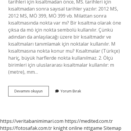
tarihleri ​​için kısaltmadan önce, MS. tarihleri ​​için
kısaltmadan sonra sayısal tarihler yazılır: 2012 MS,
2012 MS, MÖ 399, MÖ 399 vb. Milattan sonra
kısaltmasında nokta var mı? Bir kısaltma olarak öne
çıksa da mö için nokta sembolü kullanılır. Çünkü
adından da anlaşılacağı üzere bir kısaltmadır ve
kısaltmaları tanımlamak için noktalar kullanılır. M
kısaltmasına nokta konur mu? Kısaltmalar (Türkçe)
hariç, büyük harflerde nokta kullanılmaz. 2. Ölçü
birimleri için uluslararası kısaltmalar kullanılır: m
(metre), mm…
Ms
Devamını okuyun
Yorum Bırak
Den
Sonra
Nokta
Konur
Mu
https://veritabanimimari.com
https://medited.com.tr
https://fotosafak.com.tr
knight online
nttgame
Sitemap