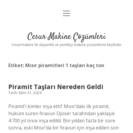
menüyü
Anasayfa
aç
Gizlilik Politikası
Cesur Makine Çözümleri
Yasal Uyarı
Cesurmakine ile dayanıklı ve yenilikçi makine çözümlerini keşfedin
Etiket:
Mısır piramitleri 1 taşları kaç ton
Piramit Taşları Nereden Geldi
Tarih: Ekim 31, 2024
Piramit’i kimler inşa etti? Mısır’daki ilk piramit,
hüküm süren firavun Djoser tarafından yaklaşık
4.700 yıl önce inşa edildi. Bin yıldan fazla bir süre
sonra, eski Mısır’da bir firavun için inşa edilen son