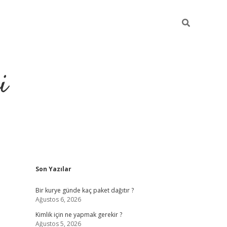
i
Sidebar
Son Yazılar
https://gran
Bir kurye günde kaç paket dağıtır ?
Ağustos 6, 2026
Kimlik için ne yapmak gerekir ?
Ağustos 5, 2026