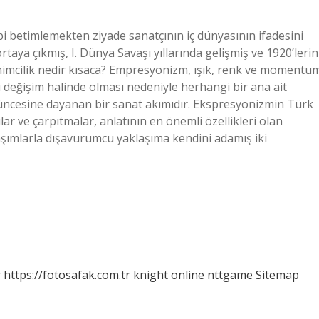
bi betimlemekten ziyade sanatçının iç dünyasının ifadesini
taya çıkmış, I. Dünya Savaşı yıllarında gelişmiş ve 1920’lerin
enimcilik nedir kısaca? Empresyonizm, ışık, renk ve momentu
i değişim halinde olması nedeniyle herhangi bir ana ait
ncesine dayanan bir sanat akımıdır. Ekspresyonizmin Türk
lar ve çarpıtmalar, anlatının en önemli özellikleri olan
klaşımlarla dışavurumcu yaklaşıma kendini adamış iki
r
https://fotosafak.com.tr
knight online
nttgame
Sitemap