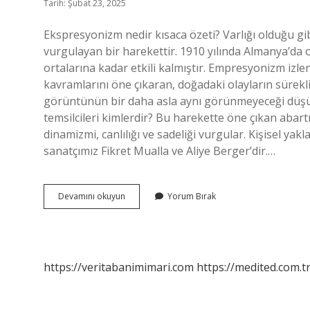
Tarih: Şubat 23, 2025
Ekspresyonizm nedir kısaca özeti? Varlığı olduğu gi
vurgulayan bir harekettir. 1910 yılında Almanya’da or
ortalarına kadar etkili kalmıştır. Empresyonizm izl
kavramlarını öne çıkaran, doğadaki olayların sürekl
görüntünün bir daha asla aynı görünmeyeceği düşü
temsilcileri kimlerdir? Bu harekette öne çıkan abartı
dinamizmi, canlılığı ve sadeliği vurgular. Kişisel ya
sanatçımız Fikret Mualla ve Aliye Berger’dir.…
Ekspresyonizm
Devamını okuyun
Yorum Bırak
Izlenimcilik
Nedir
https://veritabanimimari.com
https://medited.com.t