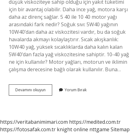
düşük viskoziteye sahip olduğu için yakıt tüketimi
için bir avantaj olabilir. Daha ince yağ, motora karşı
daha az direnç sağlar. 5 40 ile 10 40 motor yağı
arasındaki fark nedir? Soğuk sıvı: 5W40 yağının
10W40’dan daha az viskozitesi vardır, bu da soğuk
havalarda akmayı kolaylaştırır. Sıcak akışkanlık:
10W40 yağ, yüksek sıcaklıklarda daha kalın kalan
5W40’dan fazla yağ viskozitesine sahiptir. 10-40 yağ
ne için kullanılır? Motor yağları, motorun ve iklimin
çalışma derecesine bağlı olarak kullanılır. Buna…
10
Devamını okuyun
Yorum Bırak
40
Yağ
Ile
5
30
https://veritabanimimari.com
https://medited.com.tr
Yağ
https://fotosafak.com.tr
knight online
nttgame
Sitemap
Arasındaki
Fark