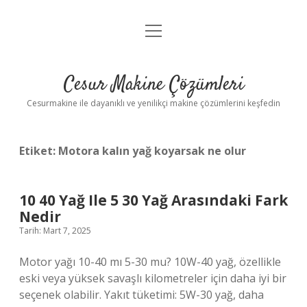
menüyü
Anasayfa
aç
Gizlilik Politikası
Cesur Makine Çözümleri
Yasal Uyarı
Cesurmakine ile dayanıklı ve yenilikçi makine çözümlerini keşfedin
Etiket:
Motora kalın yağ koyarsak ne olur
10 40 Yağ Ile 5 30 Yağ Arasındaki Fark
Nedir
Tarih: Mart 7, 2025
Motor yağı 10-40 mı 5-30 mu? 10W-40 yağ, özellikle
eski veya yüksek savaşlı kilometreler için daha iyi bir
seçenek olabilir. Yakıt tüketimi: 5W-30 yağ, daha