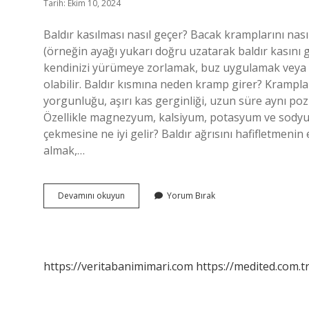
Tarih: Ekim 10, 2024
Baldır kasılması nasıl geçer? Bacak kramplarını nasıl
(örneğin ayağı yukarı doğru uzatarak baldır kasını 
kendinizi yürümeye zorlamak, buz uygulamak veya ı
olabilir. Baldır kısmına neden kramp girer? Kramplar
yorgunluğu, aşırı kas gerginliği, uzun süre aynı pozi
Özellikle magnezyum, kalsiyum, potasyum ve sodyum 
çekmesine ne iyi gelir? Baldır ağrısını hafifletmenin
almak,…
Baldır
Devamını okuyun
Yorum Bırak
Kasılması
Neden
Olur
https://veritabanimimari.com
https://medited.com.t