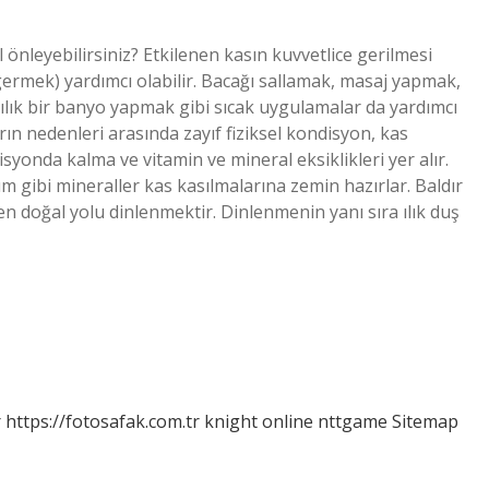
 önleyebilirsiniz? Etkilenen kasın kuvvetlice gerilmesi
germek) yardımcı olabilir. Bacağı sallamak, masaj yapmak,
lık bir banyo yapmak gibi sıcak uygulamalar da yardımcı
ın nedenleri arasında zayıf fiziksel kondisyon, kas
syonda kalma ve vitamin ve mineral eksiklikleri yer alır.
gibi mineraller kas kasılmalarına zemin hazırlar. Baldır
 en doğal yolu dinlenmektir. Dinlenmenin yanı sıra ılık duş
r
https://fotosafak.com.tr
knight online
nttgame
Sitemap