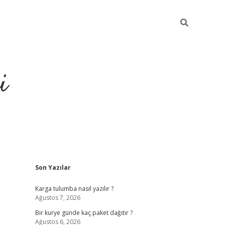
i
Sidebar
Son Yazılar
https://gran
Karga tulumba nasıl yazılır ?
Ağustos 7, 2026
Bir kurye günde kaç paket dağıtır ?
Ağustos 6, 2026