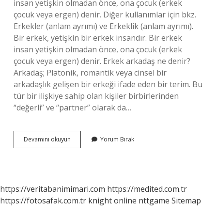
insan yetişkin olmadan önce, ona çocuk (erkek
çocuk veya ergen) denir. Diğer kullanımlar için bkz.
Erkekler (anlam ayrımı) ve Erkeklik (anlam ayrımı).
Bir erkek, yetişkin bir erkek insandır. Bir erkek
insan yetişkin olmadan önce, ona çocuk (erkek
çocuk veya ergen) denir. Erkek arkadaş ne denir?
Arkadaş; Platonik, romantik veya cinsel bir
arkadaşlık gelişen bir erkeği ifade eden bir terim. Bu
tür bir ilişkiye sahip olan kişiler birbirlerinden
“değerli” ve “partner” olarak da…
Erkek
Devamını okuyun
Yorum Bırak
Kişiye
Ne
Denir
https://veritabanimimari.com
https://medited.com.tr
https://fotosafak.com.tr
knight online
nttgame
Sitemap