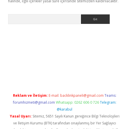
halinde, ilgili içerikler yasal süre içerisinde sitemizden kaldırılacaktır.
Arama
tps://grandoperabet.net/
Reklam ve İletişim:
E-mail:
backlinkpaneli@gmail.com
Teams:
forumhizmeti@gmail.com
Whatsapp: 0262 606 0 726
Telegram:
@karabul
Yasal Uyarı:
Sitemiz, 5651 Sayılı Kanun gereğince Bilgi Teknolojileri
ve İletişim Kurumu (BTK) tarafından onaylanmış bir Yer Sağlayıcı