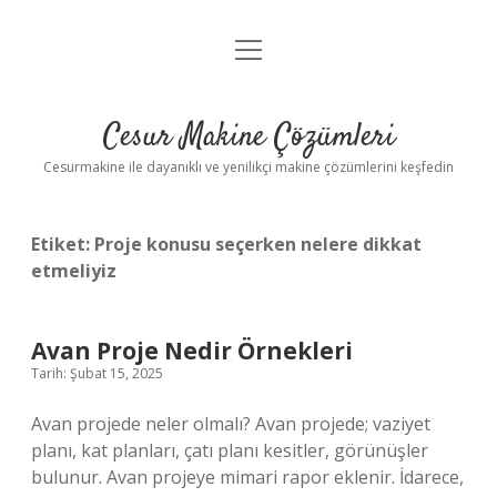
menüyü
Anasayfa
aç
Gizlilik Politikası
Cesur Makine Çözümleri
Yasal Uyarı
Cesurmakine ile dayanıklı ve yenilikçi makine çözümlerini keşfedin
Etiket:
Proje konusu seçerken nelere dikkat
etmeliyiz
Avan Proje Nedir Örnekleri
Tarih: Şubat 15, 2025
Avan projede neler olmalı? Avan projede; vaziyet
planı, kat planları, çatı planı kesitler, görünüşler
bulunur. Avan projeye mimari rapor eklenir. İdarece,