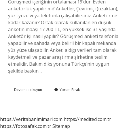
Görüşmeci içeriğinin ortalaması 19’dur. Evden
anketörlük yapılır mı? Anketler; Çevrimiçi (uzaktan),
yüz -yüze veya telefonla çalışabilirsiniz. Anketör ne
kadar kazanır? Ortak olarak kullanılan en düşük
anketin maaşı 17.200 TL, en yüksek ise 31 yaşında.
Anketör işi nasıl yapılır? Görüşmeci anketi telefonla
yapabilir ve sahada veya belirli bir kapalı mekanda
yüz yüze ulaşabilir. Anket, aldığı verileri tam olarak
kaydetmeli ve pazar araştırma şirketine teslim
etmelidir. Bakım diksiyonuna Türkçe’nin uygun
şekilde baskın…
Home
Devamını okuyun
Yorum Bırak
Office
Anketör
Ne
Iş
Yapar
https://veritabanimimari.com
https://medited.com.tr
https://fotosafak.com.tr
Sitemap