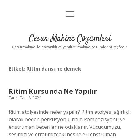
menüyü
Anasayfa
aç
Gizlilik Politikası
Cesur Makine Çözümleri
Yasal Uyarı
Cesurmakine ile dayanıklı ve yenilikçi makine çözümlerini keşfedin
Etiket:
Ritim dansı ne demek
Ritim Kursunda Ne Yapılır
Tarih: Eylül 8, 2024
Ritim atölyesinde neler yapılır? Ritim atölyesi ağırlıklı
olarak beden perküsyonu, ritim kompozisyonu ve
enstrüman becerilerine odaklanır. Vücudumuzu,
sesimizi ve etrafımızdaki nesneleri enstrüman