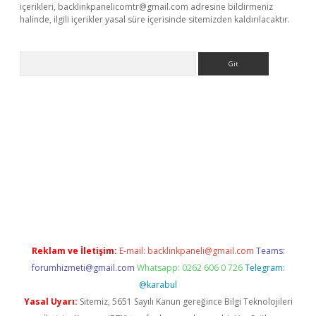
içerikleri,
backlinkpanelicomtr@gmail.com
adresine bildirmeniz
halinde, ilgili içerikler yasal süre içerisinde sitemizden kaldırılacaktır.
Arama
ps://grandoperabet.net/
Reklam ve İletişim:
E-mail:
backlinkpaneli@gmail.com
Teams:
forumhizmeti@gmail.com
Whatsapp: 0262 606 0 726
Telegram:
@karabul
Yasal Uyarı:
Sitemiz, 5651 Sayılı Kanun gereğince Bilgi Teknolojileri