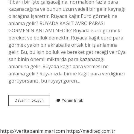
itibarlı bir işte çalışacağına, normalden fazla para
kazanacağına ve bunun uzun vadeli bir gelir kaynağı
olacağına işarettir. Rüyada kağıt Euro görmek ne
anlama gelir? RÜYADA KAĞIT AVRO PARASI
GÖRMENİN ANLAMI NEDİR? Rüyada euro görmek
bereket ve bolluk demektir. Rüyada kağıt euro para
görmek yakın bir akraba ile ortak bir iş anlamına
gelir. Bu, bu işin bolluk ve bereket getireceği ve rüya
sahibinin önemli miktarda para kazanacağı
anlamına gelir. Rüyada kağıt para vermesi ne
anlama gelir? Rüyanızda birine kağıt para verdiğinizi
görüyorsanız, bu rüyayı gören…
Rüyada
Devamını okuyun
Yorum Bırak
Birinin
Yabancı
Para
Vermesi
Ne
https://veritabanimimari.com
https://medited.com.tr
Anlama