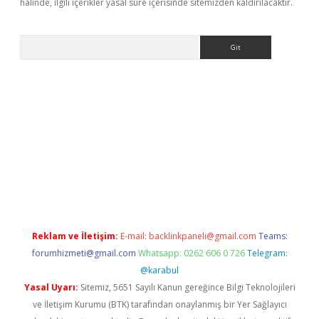
halinde, ilgili içerikler yasal süre içerisinde sitemizden kaldırılacaktır.
Arama
s://grandoperabet.net/
Reklam ve İletişim:
E-mail:
backlinkpaneli@gmail.com
Teams:
forumhizmeti@gmail.com
Whatsapp: 0262 606 0 726
Telegram:
@karabul
Yasal Uyarı:
Sitemiz, 5651 Sayılı Kanun gereğince Bilgi Teknolojileri
ve İletişim Kurumu (BTK) tarafından onaylanmış bir Yer Sağlayıcı