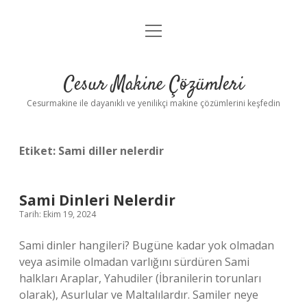
menüyü
Anasayfa
aç
Gizlilik Politikası
Cesur Makine Çözümleri
Yasal Uyarı
Cesurmakine ile dayanıklı ve yenilikçi makine çözümlerini keşfedin
Etiket:
Sami diller nelerdir
Sami Dinleri Nelerdir
Tarih: Ekim 19, 2024
Sami dinler hangileri? Bugüne kadar yok olmadan
veya asimile olmadan varlığını sürdüren Sami
halkları Araplar, Yahudiler (İbranilerin torunları
olarak), Asurlular ve Maltalılardır. Samiler neye