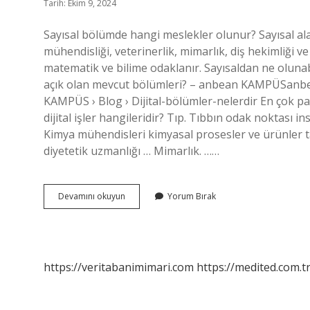
Tarih: Ekim 9, 2024
Sayısal bölümde hangi meslekler olunur? Sayısal alanl
mühendisliği, veterinerlik, mimarlık, diş hekimliği ve
matematik ve bilime odaklanır. Sayısaldan ne olunabi
açık olan mevcut bölümleri? – anbean KAMPÜSanbe
KAMPÜS › Blog › Dijital-bölümler-nelerdir En çok pa
dijital işler hangileridir? Tıp. Tıbbın odak noktası i
Kimya mühendisleri kimyasal prosesler ve ürünler ta
diyetetik uzmanlığı … Mimarlık. ……
Sayısaldan
Devamını okuyun
Yorum Bırak
Hangi
Meslekler
Olunur
https://veritabanimimari.com
https://medited.com.t