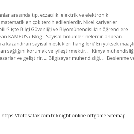
ar arasında tıp, eczacılık, elektrik ve elektronik
 matematik en çok tercih edilenlerdir. Nicel kariyerler
lir? İşte Bilgi Güvenliği ve Biyomühendislik’in öğrencilere
an KAMPÜS › Blog › Sayısal-bölümler-nelerdir-anbean-
ra kazandıran sayısal meslekleri hangileri? En yüksek maaşl
nsan sağlığını korumak ve iyileştirmektir. … Kimya mühendisliği
sarlar ve geliştirir. … Bilgisayar mühendisliği. … Beslenme v
r
https://fotosafak.com.tr
knight online
nttgame
Sitemap