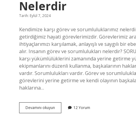
Nelerdir
Tarih: Eylül 7, 2024
Kendimize karşı görev ve sorumluluklarımız nelerdi
getirdiğimiz hayati görevlerimizdir. Görevlerimiz a
ihtiyaçlarımızı karşılamak, anlayışlı ve saygılı bir
alır. Insanın görev ve sorumlulukları nelerdir? SO
karşı yükümlülüklerini zamanında yerine getirme yü
ekipmanlarını düzenli kullanma, başkalarının haklar
vardır. Sorumlulukları vardır. Görev ve sorumlulukl
görevlerini yerine getirme ve kendi olayının başkala
haklarına…
Bize
Devamını okuyun
12 Yorum
Karşı
Görev
Ve
Sorumluluklarımız
Nelerdir