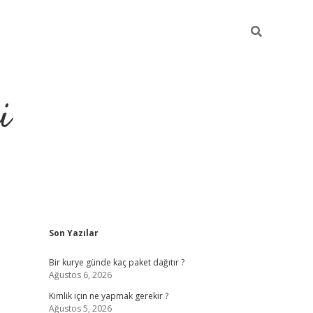
i
Sidebar
Son Yazılar
https://gra
Bir kurye günde kaç paket dağıtır ?
Ağustos 6, 2026
Kimlik için ne yapmak gerekir ?
Ağustos 5, 2026