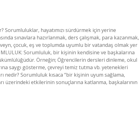
r? Sorumluluklar, hayatımızı sürdürmek için yerine
rasında sınavlara hazırlanmak, ders çalışmak, para kazanmak,
 ebeveyn, çocuk, eş ve toplumda uyumlu bir vatandaş olmak yer
RUMLULUK: Sorumluluk, bir kişinin kendisine ve başkalarına
kümlülüğüdür. Örneğin; Öğrencilerin dersleri dinleme, okul
ına saygı gösterme, çevreyi temiz tutma vb. yetenekleri
arı nedir? Sorumluluk kısaca “bir kişinin uyum sağlama,
rı üzerindeki etkilerinin sonuçlarına katlanma, başkalarının