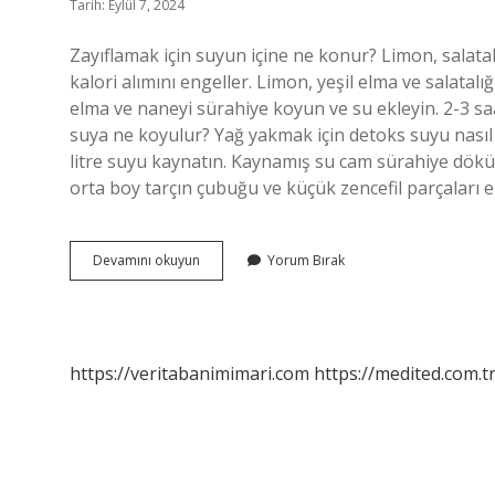
Tarih: Eylül 7, 2024
Zayıflamak için suyun içine ne konur? Limon, salatal
kalori alımını engeller. Limon, yeşil elma ve salatalığı
elma ve naneyi sürahiye koyun ve su ekleyin. 2-3 sa
suya ne koyulur? Yağ yakmak için detoks suyu nasıl 
litre suyu kaynatın. Kaynamış su cam sürahiye dök
orta boy tarçın çubuğu ve küçük zencefil parçaları ek
Suyun
Devamını okuyun
Yorum Bırak
Içine
Ne
Koyarsak
Kilo
Verdirir
https://veritabanimimari.com
https://medited.com.t