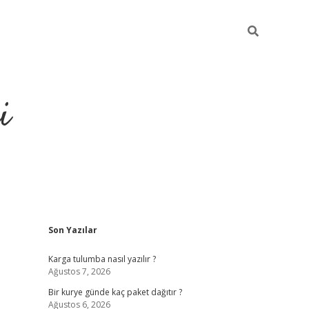
i
Sidebar
Son Yazılar
https://gran
Karga tulumba nasıl yazılır ?
Ağustos 7, 2026
Bir kurye günde kaç paket dağıtır ?
Ağustos 6, 2026