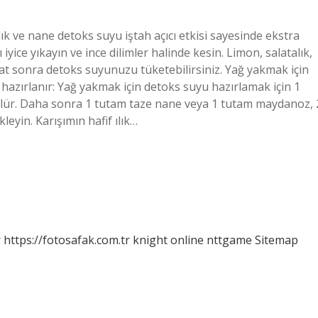
ık ve nane detoks suyu iştah açıcı etkisi sayesinde ekstra
 iyice yıkayın ve ince dilimler halinde kesin. Limon, salatalık,
at sonra detoks suyunuzu tüketebilirsiniz. Yağ yakmak için
hazırlanır: Yağ yakmak için detoks suyu hazırlamak için 1
ülür. Daha sonra 1 tutam taze nane veya 1 tutam maydanoz, 
leyin. Karışımın hafif ılık…
r
https://fotosafak.com.tr
knight online
nttgame
Sitemap