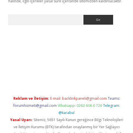
halinde, ilgili içerikler yasal süre içerisinde sitemizden kaldırılacaktır.
Arama
s://grandoperabet.net/
Reklam ve İletişim:
E-mail:
backlinkpaneli@gmail.com
Teams:
forumhizmeti@gmail.com
Whatsapp: 0262 606 0 726
Telegram:
@karabul
Yasal Uyarı:
Sitemiz, 5651 Sayılı Kanun gereğince Bilgi Teknolojileri
ve İletişim Kurumu (BTK) tarafından onaylanmış bir Yer Sağlayıcı