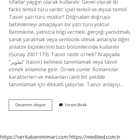
sıfatlar yaygın olarak kullanılır. Genel olarak iki
farklı temsil türü vardır: içsel temsil ve dışsal temsil.
Tasvir yazı türü müdür? Doğrudan doğruya
betimlemeyi amaçlayan bir yazı türü yoktur.
Betimleme, yalnızca bilgi vermek, gerçeği yansıtmak,
sanat yaratmak veya sembolik olmak amacıyla diğer
anlatım biçimlerinin bazı bölümlerinde kullanılır
(Günay 2001:173). Tasvir nedir örnek? Arapçada
“تَصْوِير” (tasvir) kelimesi tanımlamak veya tasvir
etmek anlamına gelir. Örnek cümle: Romancılar
karakterleri ve mekanları canlı bir şekilde
tanımlamak için dikkatli çalışırlar. Tasvir anlayışı…
Tasvir
Devamını okuyun
Yorum Bırak
Türü
Nedir
https://veritabanimimari.com
https://medited.com.tr