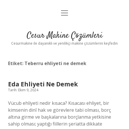
menüyü
Anasayfa
aç
Gizlilik Politikası
Cesur Makine Çözümleri
Yasal Uyarı
Cesurmakine ile dayanıklı ve yenilikçi makine çözümlerini keşfedin
Etiket:
Teberru ehliyeti ne demek
Eda Ehliyeti Ne Demek
Tarih: Ekim 9, 2024
Vücub ehliyeti nedir kısaca? Kısacası ehliyet, bir
kimsenin dinî hak ve görevlere tabi olması, borç
altına girme ve başkalarına borçlanma yetkisine
sahip olması; yaptığı fiillerin şeriatta dikkate