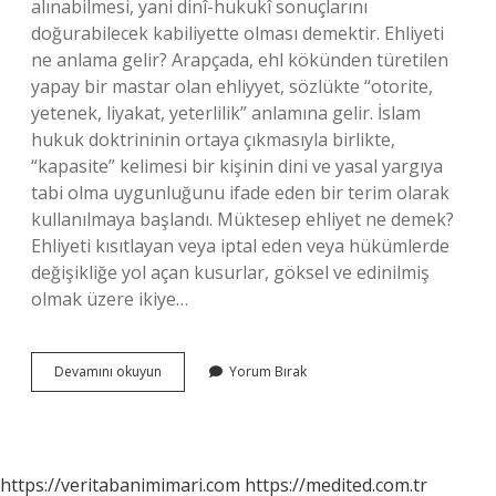
alınabilmesi, yani dinî-hukukî sonuçlarını
doğurabilecek kabiliyette olması demektir. Ehliyeti
ne anlama gelir? Arapçada, ehl kökünden türetilen
yapay bir mastar olan ehliyyet, sözlükte “otorite,
yetenek, liyakat, yeterlilik” anlamına gelir. İslam
hukuk doktrininin ortaya çıkmasıyla birlikte,
“kapasite” kelimesi bir kişinin dini ve yasal yargıya
tabi olma uygunluğunu ifade eden bir terim olarak
kullanılmaya başlandı. Müktesep ehliyet ne demek?
Ehliyeti kısıtlayan veya iptal eden veya hükümlerde
değişikliğe yol açan kusurlar, göksel ve edinilmiş
olmak üzere ikiye…
Eda
Devamını okuyun
Yorum Bırak
Ehliyeti
Ne
Demek
https://veritabanimimari.com
https://medited.com.tr