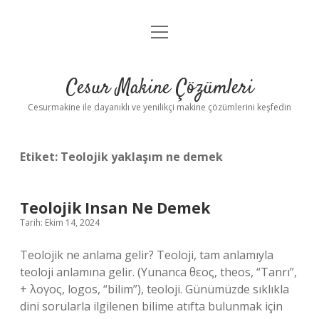
menüyü
Anasayfa
aç
Gizlilik Politikası
Cesur Makine Çözümleri
Yasal Uyarı
Cesurmakine ile dayanıklı ve yenilikçi makine çözümlerini keşfedin
Etiket:
Teolojik yaklaşım ne demek
Teolojik Insan Ne Demek
Tarih: Ekim 14, 2024
Teolojik ne anlama gelir? Teoloji, tam anlamıyla
teoloji anlamına gelir. (Yunanca θεος, theos, “Tanrı”,
+ λογος, logos, “bilim”), teoloji. Günümüzde sıklıkla
dini sorularla ilgilenen bilime atıfta bulunmak için