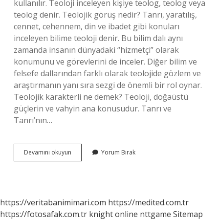
kullanılır. Teoloji inceleyen kişiye teolog, teolog veya
teolog denir. Teolojik görüş nedir? Tanrı, yaratılış,
cennet, cehennem, din ve ibadet gibi konuları
inceleyen bilime teoloji denir. Bu bilim dalı aynı
zamanda insanın dünyadaki “hizmetçi” olarak
konumunu ve görevlerini de inceler. Diğer bilim ve
felsefe dallarından farklı olarak teolojide gözlem ve
araştırmanın yanı sıra sezgi de önemli bir rol oynar.
Teolojik karakterli ne demek? Teoloji, doğaüstü
güçlerin ve vahyin ana konusudur. Tanrı ve
Tanrı’nın…
Teolojik
Devamını okuyun
Yorum Bırak
Insan
Ne
Demek
https://veritabanimimari.com
https://medited.com.tr
https://fotosafak.com.tr
knight online
nttgame
Sitemap