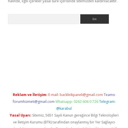
halinde, ilgili içerikler yasal süre içerisinde sitemizden kaldırılacaktır.
Arama
s://grandoperabet.net/
Reklam ve İletişim:
E-mail:
backlinkpaneli@gmail.com
Teams:
forumhizmeti@gmail.com
Whatsapp: 0262 606 0 726
Telegram:
@karabul
Yasal Uyarı:
Sitemiz, 5651 Sayılı Kanun gereğince Bilgi Teknolojileri
ve İletişim Kurumu (BTK) tarafından onaylanmış bir Yer Sağlayıcı