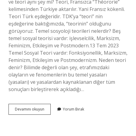
ve teori aynı şey mi? Teori, Fransızca “Théororie”
kelimesinden Türkiye aktarılır. Yani Fransız kökenli.
Teori Türk eşdeğeridir. TDK’ya “teori” nin
eşdeğerine baktığımızda, “teorinin” olduğunu
görüyoruz. Temel sosyoloji teorileri nelerdir? Beş
temel sosyal teorisi vardır: işlevselcilik, Marksizm,
Feminizm, Etkileşim ve Postmodern.13 Tem 2023
Temel Sosyal Teori vardır: Fonksiyonellik, Marksizm,
Feminizm, Etkileşim ve Postmodernizm. Neden teori
denir? Bilimde değerli olan şey, etrafımızdaki
olayların ve fenomenlerin bu temel yasaları
(yasaları) ve yasalardan kaynaklanan diğer tüm
sonuçları birleştirerek açıkladığı…
Teori
Devamını okuyun
Yorum Bırak
Nedir
Sosyoloji