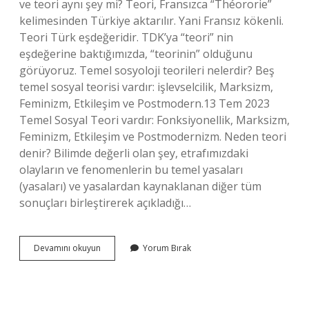
ve teori aynı şey mi? Teori, Fransızca “Théororie”
kelimesinden Türkiye aktarılır. Yani Fransız kökenli.
Teori Türk eşdeğeridir. TDK’ya “teori” nin
eşdeğerine baktığımızda, “teorinin” olduğunu
görüyoruz. Temel sosyoloji teorileri nelerdir? Beş
temel sosyal teorisi vardır: işlevselcilik, Marksizm,
Feminizm, Etkileşim ve Postmodern.13 Tem 2023
Temel Sosyal Teori vardır: Fonksiyonellik, Marksizm,
Feminizm, Etkileşim ve Postmodernizm. Neden teori
denir? Bilimde değerli olan şey, etrafımızdaki
olayların ve fenomenlerin bu temel yasaları
(yasaları) ve yasalardan kaynaklanan diğer tüm
sonuçları birleştirerek açıkladığı…
Teori
Devamını okuyun
Yorum Bırak
Nedir
Sosyoloji