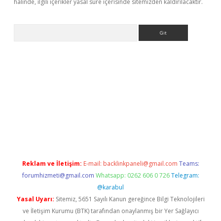
halinde, ilgili içerikler yasal süre içerisinde sitemizden kaldırılacaktır.
Arama
s://grandoperabet.net/
Reklam ve İletişim:
E-mail:
backlinkpaneli@gmail.com
Teams:
forumhizmeti@gmail.com
Whatsapp: 0262 606 0 726
Telegram:
@karabul
Yasal Uyarı:
Sitemiz, 5651 Sayılı Kanun gereğince Bilgi Teknolojileri
ve İletişim Kurumu (BTK) tarafından onaylanmış bir Yer Sağlayıcı