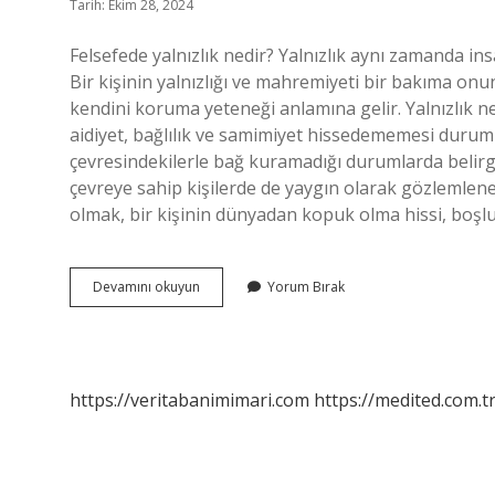
Tarih: Ekim 28, 2024
Felsefede yalnızlık nedir? Yalnızlık aynı zamanda insa
Bir kişinin yalnızlığı ve mahremiyeti bir bakıma on
kendini koruma yeteneği anlamına gelir. Yalnızlık nedi
aidiyet, bağlılık ve samimiyet hissedememesi durumu
çevresindekilerle bağ kuramadığı durumlarda belirgin
çevreye sahip kişilerde de yaygın olarak gözlemlenebi
olmak, bir kişinin dünyadan kopuk olma hissi, boşluk 
Felsefeye
Devamını okuyun
Yorum Bırak
Göre
Yalnızlık
Nedir
https://veritabanimimari.com
https://medited.com.t