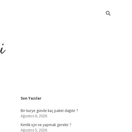
i
Sidebar
Son Yazılar
https://gran
Bir kurye günde kaç paket dağıtır ?
Ağustos 6, 2026
Kimlik için ne yapmak gerekir ?
Ağustos 5, 2026