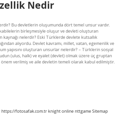
ellik Nedir
erdir? Bu devletlerin oluşumunda dört temel unsur vardır.
kabilelerin birleşmesiyle oluşur ve devleti oluşturan
n kaynağı nelerdir? Eski Türklerde devlete kutsallık
lığından alıyordu. Devlet kavramı, millet, vatan, egemenlik ve
m yapısını oluşturan unsurlar nelerdir? – Türklerin sosyal
), budun (ulus, halk) ve eyalet (devlet) olmak üzere üç gruptan
önem verilmiş ve aile devletin temeli olarak kabul edilmiştir.
r
https://fotosafak.com.tr
knight online
nttgame
Sitemap