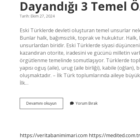
Dayandığı 3 Temel Öz
Tarih: Ekim 27, 2024
Eski Türklerde devleti oluşturan temel unsurlar nel
Bunlar halk, bağımsızlık, toprak ve hukuktur. Halk, 
unsurlardan biridir. Eski Türklerde siyasi düşünceni
kazandıran otorite, iradesini ve gücünü milletin var
örgütlenme temelinde somutlaşıyor. Türklerde toplu
yapısı oguş (aile), urug (aile birliği), kabile (oğlan
oluşmaktadır. – İlk Türk toplumlarında aileye büyük 
İlk…
Eski
Devamını okuyun
Yorum Bırak
Türklerde
Düşünce
Sisteminin
Dayandığı
3
https://veritabanimimari.com
https://medited.com.t
Temel