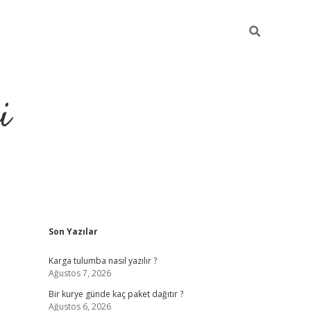
i
Sidebar
Son Yazılar
https://gran
Karga tulumba nasıl yazılır ?
Ağustos 7, 2026
Bir kurye günde kaç paket dağıtır ?
Ağustos 6, 2026