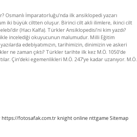
ır? Osmanlı İmparatorluğu’nda ilk ansiklopedi yazarı
 büyük ciltten oluşur. Birinci cilt akli ilimlere, ikinci cilt
Çelebi’dir (Hacı Kalfa). Türkler Ansiklopedisi’ni kim yazdı?
zlikle incelediği okuyucunun malumudur. Milli Eğitim
 yazılarda edebiyatımızın, tarihimizin, dinimizin ve askeri
kler ne zaman çıktı? Türkler tarihte ilk kez M.Ö. 1050’de
ılar. Çin’deki egemenlikleri M.Ö. 247’ye kadar uzanıyor. M.Ö.
r
https://fotosafak.com.tr
knight online
nttgame
Sitemap