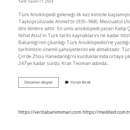
Tarih: Kasım 17, 2024
Türk Ansiklopedi geleneği ilk kez kiminle başlamışt
Taşköprülüzade Ahmet’tir (935–968). Mevzuatül Ulum iki
dini ilimlere aittir. En ünlü ansiklopedi yazarı Katip 
Nihal Atsız’ın Türk tarihi kaynaklarını ne kadar titi
Bakanlığı’nın çıkardığı Türk Ansiklopedisi’ne yazdığı
tarihimizin önemli şahsiyetlerini ele almaktadır. Tür
Çin’de Zhou Hanedanlığı’nı kurduklarında ortaya çıkt
247’ye kadar sürdü. Kralı Teoman adında…
Türkler
Devamını okuyun
Yorum Bırak
Ansiklopedisi
Ne
Zaman
Çıktı
https://veritabanimimari.com
https://medited.com.t