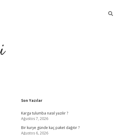
i
Sidebar
Son Yazılar
https://gra
Karga tulumba nasıl yazılır ?
Ağustos 7, 2026
Bir kurye günde kaç paket dağıtır ?
Ağustos 6, 2026