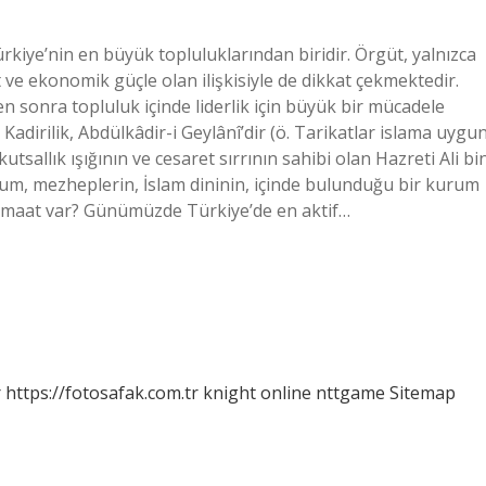
rkiye’nin en büyük topluluklarından biridir. Örgüt, yalnızca
 ve ekonomik güçle olan ilişkisiyle de dikkat çekmektedir.
en sonra topluluk içinde liderlik için büyük bir mücadele
adirilik, Abdülkâdir-i Geylânî’dir (ö. Tarikatlar islama uygu
kutsallık ışığının ve cesaret sırrının sahibi olan Hazreti Ali bi
rum, mezheplerin, İslam dininin, içinde bulunduğu bir kurum
cemaat var? Günümüzde Türkiye’de en aktif…
r
https://fotosafak.com.tr
knight online
nttgame
Sitemap