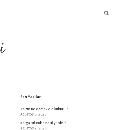
i
Sidebar
Son Yazılar
https://gran
Teizm ne demek din kültürü ?
Ağustos 8, 2026
Karga tulumba nasıl yazılır ?
Ağustos 7, 2026