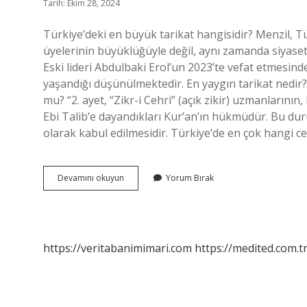
Tarih: Ekim 28, 2024
Türkiye’deki en büyük tarikat hangisidir? Menzil, Tü
üyelerinin büyüklüğüyle değil, aynı zamanda siyaset
Eski lideri Abdulbaki Erol’un 2023’te vefat etmesind
yaşandığı düşünülmektedir. En yaygın tarikat nedir? K
mu? “2. ayet, “Zikr-i Cehri” (açık zikir) uzmanlarının, 
Ebi Talib’e dayandıkları Kur’an’ın hükmüdür. Bu du
olarak kabul edilmesidir. Türkiye’de en çok hangi 
En
Devamını okuyun
Yorum Bırak
Tehlikeli
Tarikat
Hangisi
https://veritabanimimari.com
https://medited.com.t