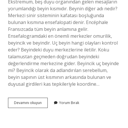
Ekstremum, beş duyu organından gelen mesajların
yorumlandığı beyin kısmıdır. Beynin diğer adı nedir?
Merkezi sinir sisteminin kafatası boşluğunda
bulunan kısmına ensefalopati denir. Encéphale
Fransızcada tüm beyin anlamına gelir.
Ensefalogramdaki en önemli merkezler omurilik,
beyincik ve beyindir. Uç beyin hangi olayları kontrol
eder? Beyindeki duyu merkezlerine iletilir. Koku
talamustan geçmeden doğrudan beyindeki
değerlendirme merkezine gider. Beyincik uç beyinde
mi? Beyincik olarak da adlandırılan serebellum,
beyin sapının üst kısmının arkasında bulunan ve
duyusal girdileri kas tepkileriyle koordine…
Uç
Devamını okuyun
Yorum Bırak
Beyinin
Diğer
Adı
Nedir