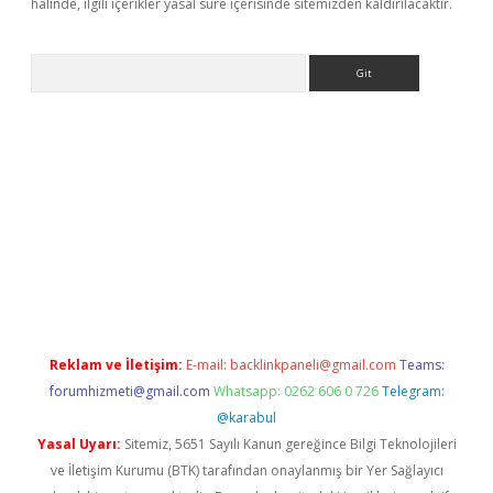
halinde, ilgili içerikler yasal süre içerisinde sitemizden kaldırılacaktır.
Arama
s://grandoperabet.net/
Reklam ve İletişim:
E-mail:
backlinkpaneli@gmail.com
Teams:
forumhizmeti@gmail.com
Whatsapp: 0262 606 0 726
Telegram:
@karabul
Yasal Uyarı:
Sitemiz, 5651 Sayılı Kanun gereğince Bilgi Teknolojileri
ve İletişim Kurumu (BTK) tarafından onaylanmış bir Yer Sağlayıcı