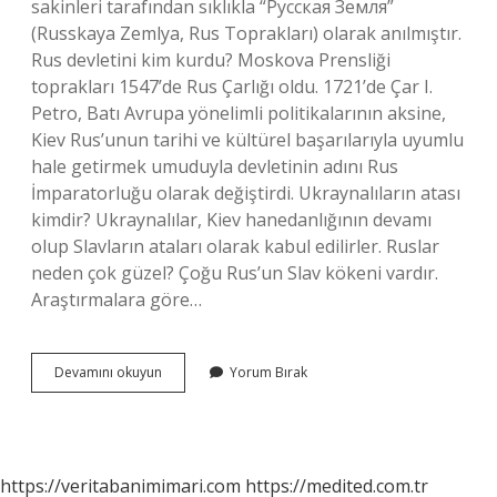
sakinleri tarafından sıklıkla “Русская Земля”
(Russkaya Zemlya, Rus Toprakları) olarak anılmıştır.
Rus devletini kim kurdu? Moskova Prensliği
toprakları 1547’de Rus Çarlığı oldu. 1721’de Çar I.
Petro, Batı Avrupa yönelimli politikalarının aksine,
Kiev Rus’unun tarihi ve kültürel başarılarıyla uyumlu
hale getirmek umuduyla devletinin adını Rus
İmparatorluğu olarak değiştirdi. Ukraynalıların atası
kimdir? Ukraynalılar, Kiev hanedanlığının devamı
olup Slavların ataları olarak kabul edilirler. Ruslar
neden çok güzel? Çoğu Rus’un Slav kökeni vardır.
Araştırmalara göre…
Rusların
Devamını okuyun
Yorum Bırak
Atası
Kimdir
https://veritabanimimari.com
https://medited.com.tr