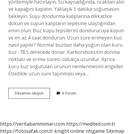
yöntemiyle hazırlayın. Su kaynadığında, ocaktan alın
ve kapağını kapatın. Yaklaşık 5 dakika soğumasını
bekleyin. Suyu dondurma kalıplarına dikkatlice
dökün ve suyun kalıpların tepesine ulaştığından
emin olun. Buz küpü tepsilerini dondurucuya koyun
ve en az 4 saat dondurun. Uzun süre erimeyen buz
nasıl yapılır? Normal buzdan daha yoğun olan kuru
buz -78.5 derecede donar. Karbondioksitin donma
noktası ve erime süresi oldukça uzundur. Ayrıca
kuru buz soğutulan ürünün nemlenmesini engeller.
Özellikle uzun süre taşınması veya…
Evde
Devamını okuyun
6 Yorum
Kuru
Buz
Nasıl
Yapılır
https://veritabanimimari.com
https://medited.com.tr
https://fotosafak.com.tr
knight online
nttgame
Sitemap