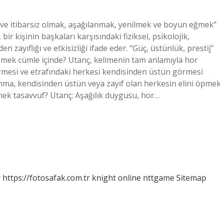
iz ve itibarsız olmak, aşağılanmak, yenilmek ve boyun eğmek”
r kişinin başkaları karşısındaki fiziksel, psikolojik,
n zayıflığı ve etkisizliği ifade eder. “Güç, üstünlük, prestij”
 demek cümle içinde? Utanç, kelimenin tam anlamıyla hor
örmesi ve etrafındaki herkesi kendisinden üstün görmesi
nma, kendisinden üstün veya zayıf olan herkesin elini öpme
emek tasavvuf? Utanç: Aşağılık duygusu, hor…
r
https://fotosafak.com.tr
knight online
nttgame
Sitemap