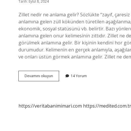
Tarih: Eylül 8, 2024
Zillet nedir ne anlama gelir? Sözlükte “zayıf, çares
anlamına gelen züll kökünden türetilen aşağılanma, bi
ekonomik, sosyal statüsünü vb. belirtir. Bazı yönlerde
anlamına gelen onur kelimesinin zıttıdır. Zillet ne
görülmek anlamına gelir. Bir kişinin kendini hor g
durumudur. Kelimenin en gerçek anlamıyla, aşağıla
ve onları üstün görmek anlamına gelir. Zillet ne d
Zillet
Devamını okuyun
14 Yorum
Demek
Ne
Anlama
Gelir
https://veritabanimimari.com
https://medited.com.t