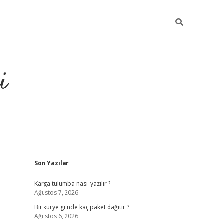
i
Sidebar
Son Yazılar
https://gran
Karga tulumba nasıl yazılır ?
Ağustos 7, 2026
Bir kurye günde kaç paket dağıtır ?
Ağustos 6, 2026