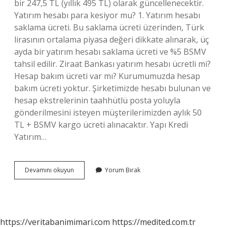
bir 247,5 TL (yıllık 495 TL) olarak güncellenecektir.
Yatırım hesabı para kesiyor mu? 1. Yatırım hesabı
saklama ücreti. Bu saklama ücreti üzerinden, Türk
lirasının ortalama piyasa değeri dikkate alınarak, üç
ayda bir yatırım hesabı saklama ücreti ve %5 BSMV
tahsil edilir. Ziraat Bankası yatırım hesabı ücretli mi?
Hesap bakım ücreti var mı? Kurumumuzda hesap
bakım ücreti yoktur. Şirketimizde hesabı bulunan ve
hesap ekstrelerinin taahhütlü posta yoluyla
gönderilmesini isteyen müşterilerimizden aylık 50
TL + BSMV kargo ücreti alınacaktır. Yapı Kredi
Yatırım…
Yatırım
Devamını okuyun
Yorum Bırak
Hesabı
Ücreti
Var
Mı
https://veritabanimimari.com
https://medited.com.tr