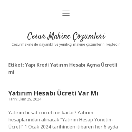
menüyü
Anasayfa
aç
Gizlilik Politikası
Cesur Makine Çözümleri
Yasal Uyarı
Cesurmakine ile dayanıklı ve yenilikçi makine çözümlerini keşfedin
Etiket:
Yapı Kredi Yatırım Hesabı Açma Ücretli
mi
Yatırım Hesabı Ücreti Var Mı
Tarih: Ekim 29, 2024
Yatırım hesabı ücreti ne kadar? Yatırım
hesaplarından alınacak “Yatırım Hesap Yönetim
Ücreti” 1 Ocak 2024 tarihinden itibaren her 6 ayda