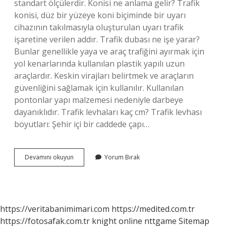
standart ölçülerdir. Konisi ne anlama gelir? Trafik
konisi, düz bir yüzeye koni biçiminde bir uyarı
cihazının takılmasıyla oluşturulan uyarı trafik
işaretine verilen addır. Trafik dubası ne işe yarar?
Bunlar genellikle yaya ve araç trafiğini ayırmak için
yol kenarlarında kullanılan plastik yapılı uzun
araçlardır. Keskin virajları belirtmek ve araçların
güvenliğini sağlamak için kullanılır. Kullanılan
pontonlar yapı malzemesi nedeniyle darbeye
dayanıklıdır. Trafik levhaları kaç cm? Trafik levhası
boyutları: Şehir içi bir caddede çapı…
Trafik
Devamını okuyun
Yorum Bırak
Konisi
Ne
Işe
Yarar
https://veritabanimimari.com
https://medited.com.tr
https://fotosafak.com.tr
knight online
nttgame
Sitemap