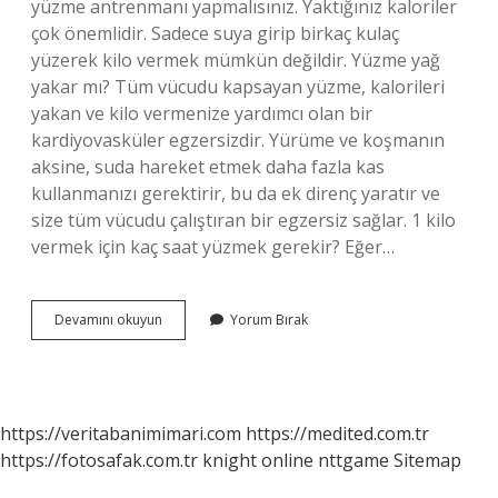
yüzme antrenmanı yapmalısınız. Yaktığınız kaloriler
çok önemlidir. Sadece suya girip birkaç kulaç
yüzerek kilo vermek mümkün değildir. Yüzme yağ
yakar mı? Tüm vücudu kapsayan yüzme, kalorileri
yakan ve kilo vermenize yardımcı olan bir
kardiyovasküler egzersizdir. Yürüme ve koşmanın
aksine, suda hareket etmek daha fazla kas
kullanmanızı gerektirir, bu da ek direnç yaratır ve
size tüm vücudu çalıştıran bir egzersiz sağlar. 1 kilo
vermek için kaç saat yüzmek gerekir? Eğer…
10
Devamını okuyun
Yorum Bırak
Dakika
Yüzmek
Kaç
Kalori
https://veritabanimimari.com
https://medited.com.tr
https://fotosafak.com.tr
knight online
nttgame
Sitemap