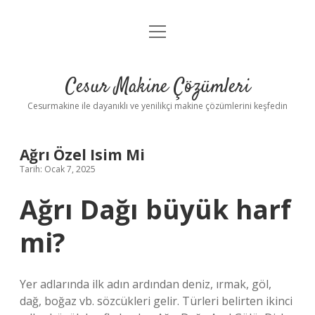
menüyü
Anasayfa
aç
Gizlilik Politikası
Cesur Makine Çözümleri
Yasal Uyarı
Cesurmakine ile dayanıklı ve yenilikçi makine çözümlerini keşfedin
Ağrı Özel Isim Mi
Tarih: Ocak 7, 2025
Ağrı Dağı büyük harf
mi?
Yer adlarında ilk adın ardından deniz, ırmak, göl,
dağ, boğaz vb. sözcükleri gelir. Türleri belirten ikinci