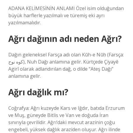
ADANA KELİMESİNİN ANLAMI Özel isim olduğundan
büyük harflerle yazılmalı ve türemiş eki ayrı
yazılmamalıdır.
Ağrı dağının adı neden Ağrı?
Dağın geleneksel Farsça adı olan Kūh-e Nūḥ (Farsça:
کوه نوح), Nuh Dağı anlamına gelir. Kürtçede Çiyayê
Agirî olarak adlandırılan dağ, o dilde “Ateş Dağı”
anlamına gelir.
Ağrı dağlık mı?
Coğrafya: Ağrı kuzeyde Kars ve Iğdır, batıda Erzurum
ve Muş, güneyde Bitlis ve Van ve doğuda İran
sınırıyla çevrilidir. Ağrı’daki mevcut arazinin çoğu
engebeli, yüksek dağlık araziden oluşur. Ağrı ilinde