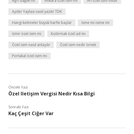
Ağrı dağlık mı
Ankara özel isim mi
Arı özel isim midir
Ayder Yaylası nasıl yazılır TDK
Hangi kelimeler büyük harfle başlar
İsme mi isime mi
İzmir özel isim mi
Kızılırmak özel ad mı
Özel isim nasıl anlaşılır
Özel isim nedir örnek
Portakal özel isim mi
Önceki Yazı
Özel Iletişim Vergisi Nedir Kısa Bilgi
Sonraki Yazı
Kaç Çeşit Ciğer Var