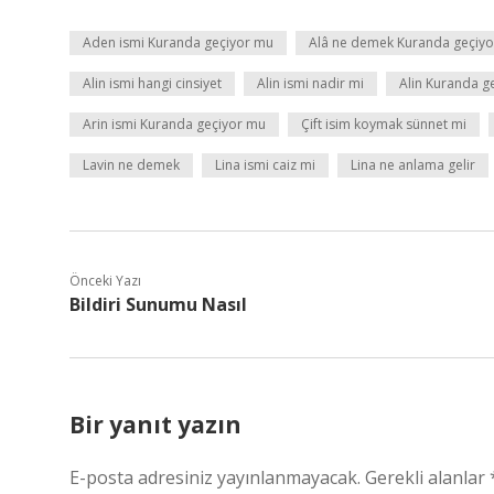
Aden ismi Kuranda geçiyor mu
Alâ ne demek Kuranda geçiy
Alin ismi hangi cinsiyet
Alin ismi nadir mi
Alin Kuranda g
Arin ismi Kuranda geçiyor mu
Çift isim koymak sünnet mi
Lavin ne demek
Lina ismi caiz mi
Lina ne anlama gelir
Önceki Yazı
Bildiri Sunumu Nasıl
Bir yanıt yazın
E-posta adresiniz yayınlanmayacak.
Gerekli alanlar