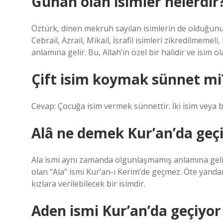
Günah olan isimler nelerdir
Öztürk, dinen mekruh sayılan isimlerin de olduğunu 
Cebrail, Azrail, Mikail, İsrafil isimleri zikredilmem
anlamına gelir. Bu, Allah’ın özel bir halidir ve isim o
Çift isim koymak sünnet mi
Cevap: Çocuğa isim vermek sünnettir. İki isim veya bi
Alâ ne demek Kur’an’da geç
Ala ismi aynı zamanda olgunlaşmamış anlamına gelir.
olan “Ala” ismi Kur’an-ı Kerim’de geçmez. Öte yand
kızlara verilebilecek bir isimdir.
Aden ismi Kur’an’da geçiyo