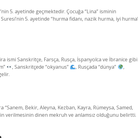
’nin 5. ayetinde geçmektedir. Çocuğa “Lina” isminin
şr Suresi’nin 5. ayetinde “hurma fidanı, nazik hurma, iyi hurma
ra ismi Sanskritçe, Farsça, Rusça, İspanyolca ve İbranice gibi
üm”
, Sanskritçede “okyanus”
, Rusçada “dünya”
,
elir.
a “Sanem, Bekir, Aleyna, Kezban, Kayra, Rümeysa, Samed,
erin verilmesinin dinen mekruh ve anlamsız olduğunu belirtti.