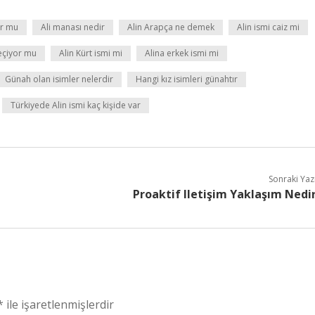
or mu
Ali manası nedir
Alin Arapça ne demek
Alin ismi caiz mi
eçiyor mu
Alin Kürt ismi mi
Alina erkek ismi mi
Günah olan isimler nelerdir
Hangi kız isimleri günahtır
Türkiyede Alin ismi kaç kişide var
Sonraki Yaz
Proaktif Iletişim Yaklaşım Nedi
*
ile işaretlenmişlerdir