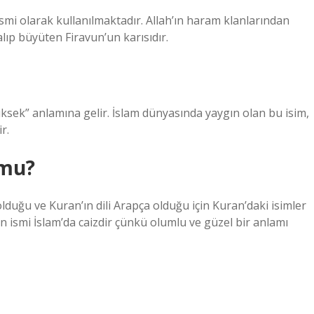
mi olarak kullanılmaktadır. Allah’ın haram klanlarından
 alıp büyüten Firavun’un karısıdır.
yüksek” anlamına gelir. İslam dünyasında yaygın olan bu isim,
r.
 mu?
lduğu ve Kuran’ın dili Arapça olduğu için Kuran’daki isimler
rın ismi İslam’da caizdir çünkü olumlu ve güzel bir anlamı