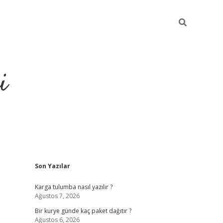
i
Sidebar
Son Yazılar
https://grandopera
Karga tulumba nasıl yazılır ?
Ağustos 7, 2026
Bir kurye günde kaç paket dağıtır ?
Ağustos 6, 2026