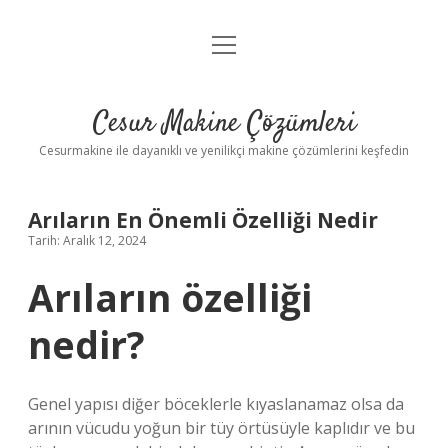
menüyü
Anasayfa
aç
Gizlilik Politikası
Cesur Makine Çözümleri
Yasal Uyarı
Cesurmakine ile dayanıklı ve yenilikçi makine çözümlerini keşfedin
Arıların En Önemli Özelliği Nedir
Tarih: Aralık 12, 2024
Arıların özelliği
nedir?
Genel yapısı diğer böceklerle kıyaslanamaz olsa da
arının vücudu yoğun bir tüy örtüsüyle kaplıdır ve bu