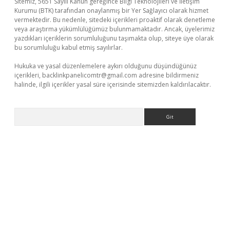
Sitemiz, 5651 Sayılı Kanun gereğince Bilgi Teknolojileri ve İletişim
Kurumu (BTK) tarafından onaylanmış bir Yer Sağlayıcı olarak hizmet
vermektedir. Bu nedenle, sitedeki içerikleri proaktif olarak denetleme
veya araştırma yükümlülüğümüz bulunmamaktadır. Ancak, üyelerimiz
yazdıkları içeriklerin sorumluluğunu taşımakta olup, siteye üye olarak
bu sorumluluğu kabul etmiş sayılırlar.
Hukuka ve yasal düzenlemelere aykırı olduğunu düşündüğünüz
içerikleri,
backlinkpanelicomtr@gmail.com
adresine bildirmeniz
halinde, ilgili içerikler yasal süre içerisinde sitemizden kaldırılacaktır.
Arama
operabet.net/