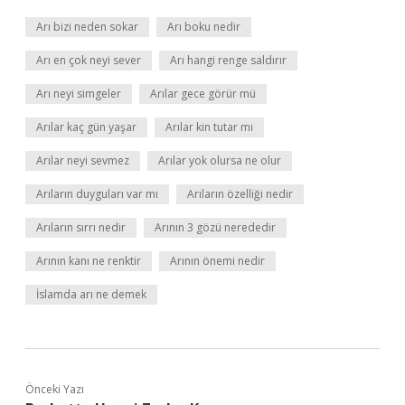
Arı bizi neden sokar
Arı boku nedir
Arı en çok neyi sever
Arı hangi renge saldırır
Arı neyi simgeler
Arılar gece görür mü
Arılar kaç gün yaşar
Arılar kin tutar mı
Arılar neyi sevmez
Arılar yok olursa ne olur
Arıların duyguları var mı
Arıların özelliği nedir
Arıların sırrı nedir
Arının 3 gözü nerededir
Arının kanı ne renktir
Arının önemi nedir
İslamda arı ne demek
Önceki Yazı