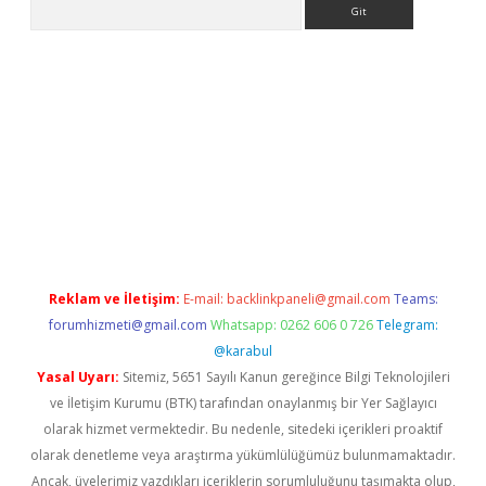
Arama
erabet.net/
Reklam ve İletişim:
E-mail:
backlinkpaneli@gmail.com
Teams:
forumhizmeti@gmail.com
Whatsapp: 0262 606 0 726
Telegram:
@karabul
Yasal Uyarı:
Sitemiz, 5651 Sayılı Kanun gereğince Bilgi Teknolojileri
ve İletişim Kurumu (BTK) tarafından onaylanmış bir Yer Sağlayıcı
olarak hizmet vermektedir. Bu nedenle, sitedeki içerikleri proaktif
olarak denetleme veya araştırma yükümlülüğümüz bulunmamaktadır.
Ancak, üyelerimiz yazdıkları içeriklerin sorumluluğunu taşımakta olup,