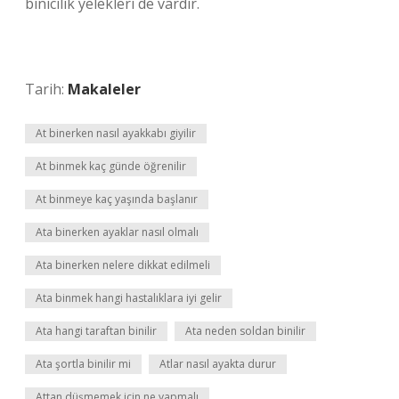
binicilik yelekleri de vardır.
Tarih:
Makaleler
At binerken nasıl ayakkabı giyilir
At binmek kaç günde öğrenilir
At binmeye kaç yaşında başlanır
Ata binerken ayaklar nasıl olmalı
Ata binerken nelere dikkat edilmeli
Ata binmek hangi hastalıklara iyi gelir
Ata hangi taraftan binilir
Ata neden soldan binilir
Ata şortla binilir mi
Atlar nasıl ayakta durur
Attan düşmemek için ne yapmalı