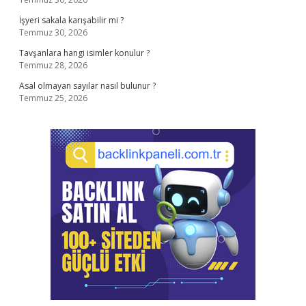
İşyeri sakala karışabilir mi ?
Temmuz 30, 2026
Tavşanlara hangi isimler konulur ?
Temmuz 28, 2026
Asal olmayan sayılar nasıl bulunur ?
Temmuz 25, 2026