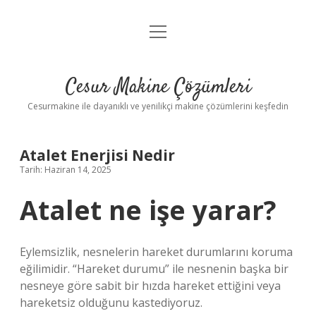
menüyü
Anasayfa
aç
Gizlilik Politikası
Cesur Makine Çözümleri
Yasal Uyarı
Cesurmakine ile dayanıklı ve yenilikçi makine çözümlerini keşfedin
Atalet Enerjisi Nedir
Tarih: Haziran 14, 2025
Atalet ne işe yarar?
Eylemsizlik, nesnelerin hareket durumlarını koruma
eğilimidir. “Hareket durumu” ile nesnenin başka bir
nesneye göre sabit bir hızda hareket ettiğini veya
hareketsiz olduğunu kastediyoruz.