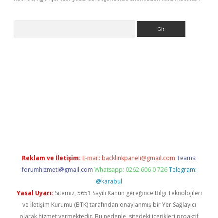
Arama
perabet.net/
Reklam ve İletişim:
E-mail:
backlinkpaneli@gmail.com
Teams:
forumhizmeti@gmail.com
Whatsapp: 0262 606 0 726
Telegram:
@karabul
Yasal Uyarı:
Sitemiz, 5651 Sayılı Kanun gereğince Bilgi Teknolojileri
ve İletişim Kurumu (BTK) tarafından onaylanmış bir Yer Sağlayıcı
olarak hizmet vermektedir. Bu nedenle, sitedeki içerikleri proaktif