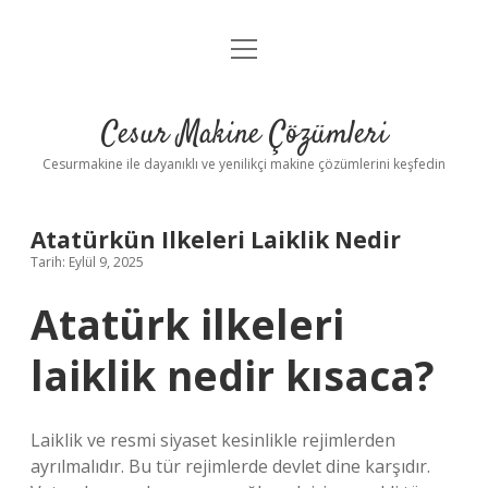
menüyü
Anasayfa
aç
Gizlilik Politikası
Cesur Makine Çözümleri
Yasal Uyarı
Cesurmakine ile dayanıklı ve yenilikçi makine çözümlerini keşfedin
Atatürkün Ilkeleri Laiklik Nedir
Tarih: Eylül 9, 2025
Atatürk ilkeleri
laiklik nedir kısaca?
Laiklik ve resmi siyaset kesinlikle rejimlerden
ayrılmalıdır. Bu tür rejimlerde devlet dine karşıdır.