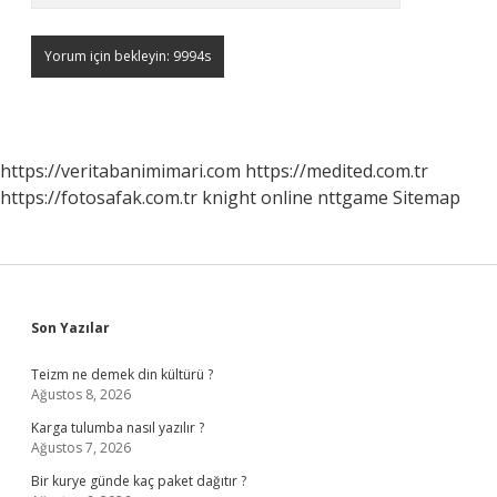
https://veritabanimimari.com
https://medited.com.tr
https://fotosafak.com.tr
knight online
nttgame
Sitemap
Sidebar
Son Yazılar
Teizm ne demek din kültürü ?
Ağustos 8, 2026
Karga tulumba nasıl yazılır ?
Ağustos 7, 2026
Bir kurye günde kaç paket dağıtır ?