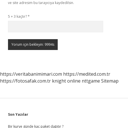
ve site adresim bu tarayıcıya kaydedilsin.
5 + 3 kaçtır?
*
https://veritabanimimari.com
https://medited.com.tr
https://fotosafak.com.tr
knight online
nttgame
Sitemap
Sidebar
Son Yazılar
Bir kurye günde kaç paket dağıtır ?