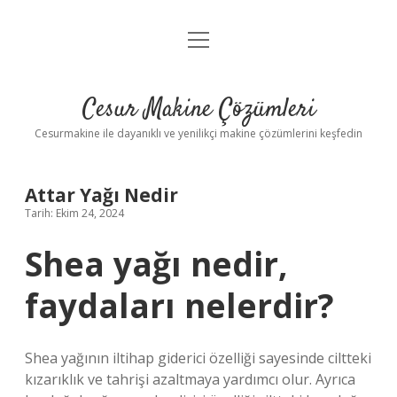
menüyü
Anasayfa
aç
Gizlilik Politikası
Cesur Makine Çözümleri
Yasal Uyarı
Cesurmakine ile dayanıklı ve yenilikçi makine çözümlerini keşfedin
Attar Yağı Nedir
Tarih: Ekim 24, 2024
Shea yağı nedir,
faydaları nelerdir?
Shea yağının iltihap giderici özelliği sayesinde ciltteki
kızarıklık ve tahrişi azaltmaya yardımcı olur. Ayrıca