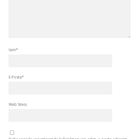
İsim*
E-Posta*
Web Sitesi