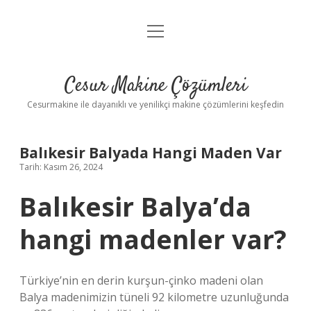
menüyü
Anasayfa
aç
Gizlilik Politikası
Cesur Makine Çözümleri
Yasal Uyarı
Cesurmakine ile dayanıklı ve yenilikçi makine çözümlerini keşfedin
Balıkesir Balyada Hangi Maden Var
Tarih: Kasım 26, 2024
Balıkesir Balya’da
hangi madenler var?
Türkiye’nin en derin kurşun-çinko madeni olan
Balya madenimizin tüneli 92 kilometre uzunluğunda