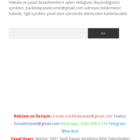
Hukuka ve yasal düzenlemelere aykırı olduğunu düşündüğünüz
içerikleri,
backlinkpanelicomtr@gmail.com
adresine bildirmeniz
halinde, ilgili içerikler yasal süre içerisinde sitemizden kaldırılacaktır.
Arama
erabet.net/
Reklam ve İletişim:
E-mail:
backlinkpaneli@gmail.com
Teams:
forumhizmeti@gmail.com
Whatsapp: 0262 606 0 726
Telegram:
@karabul
Yasal Uyarı:
Sitemiz, 5651 Sayılı Kanun gereğince Bilgi Teknolojileri