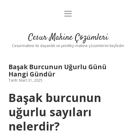
menüyü
Anasayfa
aç
Gizlilik Politikası
Cesur Makine Çözümleri
Yasal Uyarı
Cesurmakine ile dayanıklı ve yenilikçi makine çözümlerini keşfedin
Başak Burcunun Uğurlu Günü
Hangi Gündür
Tarih: Mart 31, 2025
Başak burcunun
uğurlu sayıları
nelerdir?