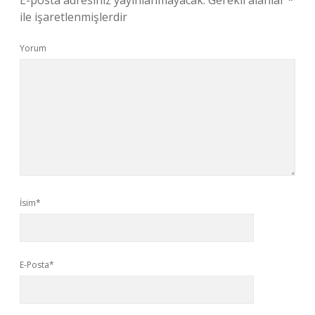
E-posta adresiniz yayınlanmayacak.
Gerekli alanlar
*
ile işaretlenmişlerdir
Yorum
İsim*
E-Posta*