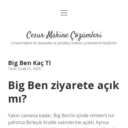
menüyü
Anasayfa
aç
Gizlilik Politikası
Cesur Makine Çözümleri
Yasal Uyarı
Cesurmakine ile dayanıklı ve yenilikçi makine çözümlerini keşfedin
Big Ben Kaç Tl
Tarih: Ocak 21, 2025
Big Ben ziyarete açık
mı?
Yakın zamana kadar, Big Ben’in içinde rehberli tur
yalnızca Birleşik Krallık sakinlerine açıktı. Ayrıca