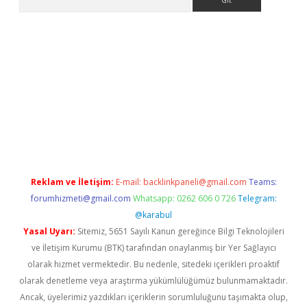
erabet.net/
Reklam ve İletişim:
E-mail:
backlinkpaneli@gmail.com
Teams:
forumhizmeti@gmail.com
Whatsapp: 0262 606 0 726
Telegram:
@karabul
Yasal Uyarı:
Sitemiz, 5651 Sayılı Kanun gereğince Bilgi Teknolojileri
ve İletişim Kurumu (BTK) tarafından onaylanmış bir Yer Sağlayıcı
olarak hizmet vermektedir. Bu nedenle, sitedeki içerikleri proaktif
olarak denetleme veya araştırma yükümlülüğümüz bulunmamaktadır.
Ancak, üyelerimiz yazdıkları içeriklerin sorumluluğunu taşımakta olup,